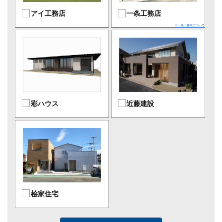
アイ工務店
一条工務店
※一条工務店について
彩ハウス
近藤建設
桧家住宅