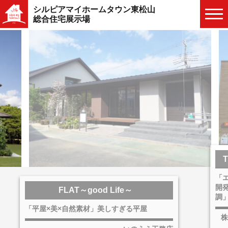
シルピアマイホームタウン東松山
総合住宅展示場
T
「エ
開発
FLAT～good Life～
調」
「平屋×美×自然素材」美しすぎる平屋
株