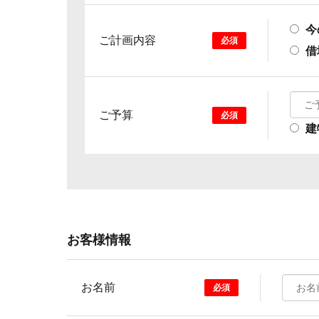
今
ご計画内容
必須
借
ご予算
必須
建
お客様情報
お名前
必須